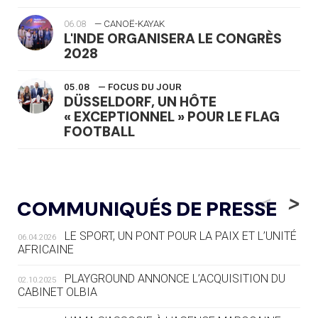
06.08
— CANOË-KAYAK
L'INDE ORGANISERA LE CONGRÈS
2028
05.08
— FOCUS DU JOUR
DÜSSELDORF, UN HÔTE
« EXCEPTIONNEL » POUR LE FLAG
FOOTBALL
05.08
— LUGE
LE RÊVE DE VOIR LA LUGE ALPINE
<
>
COMMUNIQUÉS DE PRESSE
AUX JO « N'EST PAS FINI »
LE SPORT, UN PONT POUR LA PAIX ET L’UNITÉ
06.04.2026
05.08
— TIR À L'ARC
AFRICAINE
DES MONDIAUX À BRISBANE SUR LA
ROUTE DES JO 2032
PLAYGROUND ANNONCE L’ACQUISITION DU
02.10.2025
CABINET OLBIA
05.08
— ALPES FRANÇAISES 2030