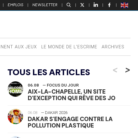
|
EMPLOIS
|
NEWSLETTER
|
|
|
|
|
NNENT AUX JEUX
LE MONDE DE L’ESCRIME
ARCHIVES
<
>
TOUS LES ARTICLES
06.08
— FOCUS DU JOUR
AIX-LA-CHAPELLE, UN SITE
D'EXCEPTION QUI RÊVE DES JO
06.08
— DAKAR 2026
DAKAR S'ENGAGE CONTRE LA
POLLUTION PLASTIQUE