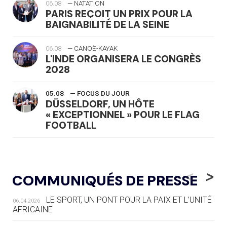
06.08
— NATATION
PARIS REÇOIT UN PRIX POUR LA
BAIGNABILITÉ DE LA SEINE
06.08
— CANOË-KAYAK
L'INDE ORGANISERA LE CONGRÈS
2028
05.08
— FOCUS DU JOUR
DÜSSELDORF, UN HÔTE
« EXCEPTIONNEL » POUR LE FLAG
FOOTBALL
05.08
— LUGE
LE RÊVE DE VOIR LA LUGE ALPINE
<
>
COMMUNIQUÉS DE PRESSE
AUX JO « N'EST PAS FINI »
LE SPORT, UN PONT POUR LA PAIX ET L’UNITÉ
06.04.2026
05.08
— TIR À L'ARC
AFRICAINE
DES MONDIAUX À BRISBANE SUR LA
ROUTE DES JO 2032