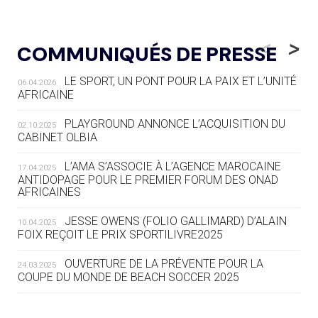
05.08
— LUGE
LE RÊVE DE VOIR LA LUGE ALPINE
<
>
COMMUNIQUÉS DE PRESSE
AUX JO « N'EST PAS FINI »
LE SPORT, UN PONT POUR LA PAIX ET L’UNITÉ
06.04.2026
05.08
— TIR À L'ARC
AFRICAINE
DES MONDIAUX À BRISBANE SUR LA
ROUTE DES JO 2032
PLAYGROUND ANNONCE L’ACQUISITION DU
02.10.2025
CABINET OLBIA
05.08
— ALPES FRANÇAISES 2030
LE VILLAGE OLYMPIQUE DES ARAVIS
L’AMA S’ASSOCIE À L’AGENCE MAROCAINE
17.04.2025
SE DESSINE
ANTIDOPAGE POUR LE PREMIER FORUM DES ONAD
AFRICAINES
04.08
— FOCUS DU JOUR
JESSE OWENS (FOLIO GALLIMARD) D’ALAIN
10.04.2025
LE COJOP A TROUVÉ SON VILLAGE
FOIX REÇOIT LE PRIX SPORTILIVRE2025
OLYMPIQUE LYONNAIS
OUVERTURE DE LA PRÉVENTE POUR LA
24.03.2025
COUPE DU MONDE DE BEACH SOCCER 2025
04.08
— ALLEMAGNE
« L'ALLEMAGNE PEUT DÉMONTRER
COMMENT ORGANISER DES JO