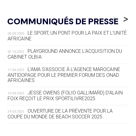
05.08
— LUGE
LE RÊVE DE VOIR LA LUGE ALPINE
<
>
COMMUNIQUÉS DE PRESSE
AUX JO « N'EST PAS FINI »
LE SPORT, UN PONT POUR LA PAIX ET L’UNITÉ
06.04.2026
05.08
— TIR À L'ARC
AFRICAINE
DES MONDIAUX À BRISBANE SUR LA
ROUTE DES JO 2032
PLAYGROUND ANNONCE L’ACQUISITION DU
02.10.2025
CABINET OLBIA
05.08
— ALPES FRANÇAISES 2030
LE VILLAGE OLYMPIQUE DES ARAVIS
L’AMA S’ASSOCIE À L’AGENCE MAROCAINE
17.04.2025
SE DESSINE
ANTIDOPAGE POUR LE PREMIER FORUM DES ONAD
AFRICAINES
04.08
— FOCUS DU JOUR
JESSE OWENS (FOLIO GALLIMARD) D’ALAIN
10.04.2025
LE COJOP A TROUVÉ SON VILLAGE
FOIX REÇOIT LE PRIX SPORTILIVRE2025
OLYMPIQUE LYONNAIS
OUVERTURE DE LA PRÉVENTE POUR LA
24.03.2025
COUPE DU MONDE DE BEACH SOCCER 2025
04.08
— ALLEMAGNE
« L'ALLEMAGNE PEUT DÉMONTRER
COMMENT ORGANISER DES JO
RESPONSABLES »
L’AMA FÉLICITE RICHARD POUND ET VALÉRIE
24.03.2025