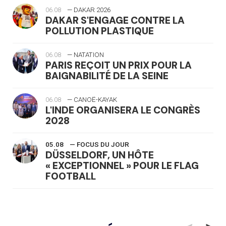
06.08
— DAKAR 2026
DAKAR S'ENGAGE CONTRE LA
POLLUTION PLASTIQUE
06.08
— NATATION
PARIS REÇOIT UN PRIX POUR LA
BAIGNABILITÉ DE LA SEINE
06.08
— CANOË-KAYAK
L'INDE ORGANISERA LE CONGRÈS
2028
05.08
— FOCUS DU JOUR
DÜSSELDORF, UN HÔTE
« EXCEPTIONNEL » POUR LE FLAG
FOOTBALL
05.08
— LUGE
LE RÊVE DE VOIR LA LUGE ALPINE