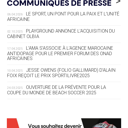
<
>
COMMUNIQUÉS DE PRESSE
AUX JO « N'EST PAS FINI »
LE SPORT, UN PONT POUR LA PAIX ET L’UNITÉ
06.04.2026
05.08
— TIR À L'ARC
AFRICAINE
DES MONDIAUX À BRISBANE SUR LA
ROUTE DES JO 2032
PLAYGROUND ANNONCE L’ACQUISITION DU
02.10.2025
CABINET OLBIA
05.08
— ALPES FRANÇAISES 2030
LE VILLAGE OLYMPIQUE DES ARAVIS
L’AMA S’ASSOCIE À L’AGENCE MAROCAINE
17.04.2025
SE DESSINE
ANTIDOPAGE POUR LE PREMIER FORUM DES ONAD
AFRICAINES
04.08
— FOCUS DU JOUR
JESSE OWENS (FOLIO GALLIMARD) D’ALAIN
10.04.2025
LE COJOP A TROUVÉ SON VILLAGE
FOIX REÇOIT LE PRIX SPORTILIVRE2025
OLYMPIQUE LYONNAIS
OUVERTURE DE LA PRÉVENTE POUR LA
24.03.2025
COUPE DU MONDE DE BEACH SOCCER 2025
04.08
— ALLEMAGNE
« L'ALLEMAGNE PEUT DÉMONTRER
COMMENT ORGANISER DES JO
RESPONSABLES »
L’AMA FÉLICITE RICHARD POUND ET VALÉRIE
24.03.2025
FOURNEYRON, RÉCOMPENSÉS DE L’ORDRE OLYMPIQUE
L’AMA RECHERCHE DES HÔTES POUR LES
13.03.2025