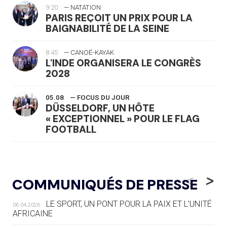
9:20
— NATATION
PARIS REÇOIT UN PRIX POUR LA
BAIGNABILITÉ DE LA SEINE
8:45
— CANOË-KAYAK
L'INDE ORGANISERA LE CONGRÈS
2028
05.08
— FOCUS DU JOUR
DÜSSELDORF, UN HÔTE
« EXCEPTIONNEL » POUR LE FLAG
FOOTBALL
05.08
— LUGE
LE RÊVE DE VOIR LA LUGE ALPINE
<
>
COMMUNIQUÉS DE PRESSE
AUX JO « N'EST PAS FINI »
LE SPORT, UN PONT POUR LA PAIX ET L’UNITÉ
06.04.2026
05.08
— TIR À L'ARC
AFRICAINE
DES MONDIAUX À BRISBANE SUR LA