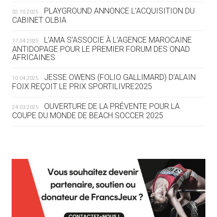
ROUTE DES JO 2032
PLAYGROUND ANNONCE L’ACQUISITION DU
02.10.2025
CABINET OLBIA
05.08
— ALPES FRANÇAISES 2030
LE VILLAGE OLYMPIQUE DES ARAVIS
L’AMA S’ASSOCIE À L’AGENCE MAROCAINE
17.04.2025
SE DESSINE
ANTIDOPAGE POUR LE PREMIER FORUM DES ONAD
AFRICAINES
04.08
— FOCUS DU JOUR
JESSE OWENS (FOLIO GALLIMARD) D’ALAIN
10.04.2025
LE COJOP A TROUVÉ SON VILLAGE
FOIX REÇOIT LE PRIX SPORTILIVRE2025
OLYMPIQUE LYONNAIS
OUVERTURE DE LA PRÉVENTE POUR LA
24.03.2025
COUPE DU MONDE DE BEACH SOCCER 2025
04.08
— ALLEMAGNE
« L'ALLEMAGNE PEUT DÉMONTRER
COMMENT ORGANISER DES JO
RESPONSABLES »
L’AMA FÉLICITE RICHARD POUND ET VALÉRIE
24.03.2025
FOURNEYRON, RÉCOMPENSÉS DE L’ORDRE OLYMPIQUE
L’AMA RECHERCHE DES HÔTES POUR LES
13.03.2025
04.08
— ESCRIME
RÉUNIONS DU CONSEIL DE FONDATION ET DU COMITÉ
LA FIE LANCE LES GRANDES
EXÉCUTIF
MANŒUVRES EN VUE DES JO
APPEL À CANDIDATURES DE L’AMA POUR LES
12.03.2025