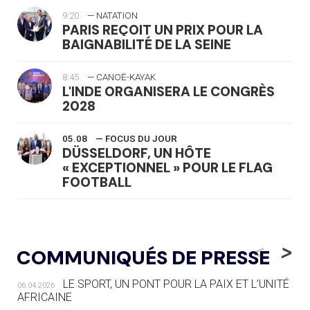
9:20
— NATATION
PARIS REÇOIT UN PRIX POUR LA
BAIGNABILITÉ DE LA SEINE
8:45
— CANOË-KAYAK
L'INDE ORGANISERA LE CONGRÈS
2028
05.08
— FOCUS DU JOUR
DÜSSELDORF, UN HÔTE
« EXCEPTIONNEL » POUR LE FLAG
FOOTBALL
05.08
— LUGE
LE RÊVE DE VOIR LA LUGE ALPINE
<
>
COMMUNIQUÉS DE PRESSE
AUX JO « N'EST PAS FINI »
LE SPORT, UN PONT POUR LA PAIX ET L’UNITÉ
06.04.2026
05.08
— TIR À L'ARC
AFRICAINE
DES MONDIAUX À BRISBANE SUR LA