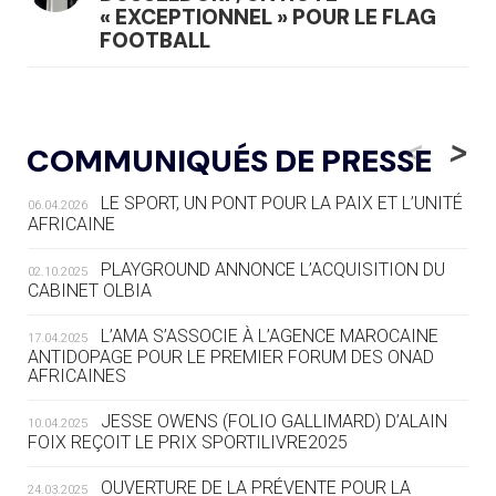
« EXCEPTIONNEL » POUR LE FLAG
FOOTBALL
05.08
— LUGE
LE RÊVE DE VOIR LA LUGE ALPINE
<
>
COMMUNIQUÉS DE PRESSE
AUX JO « N'EST PAS FINI »
LE SPORT, UN PONT POUR LA PAIX ET L’UNITÉ
06.04.2026
05.08
— TIR À L'ARC
AFRICAINE
DES MONDIAUX À BRISBANE SUR LA
ROUTE DES JO 2032
PLAYGROUND ANNONCE L’ACQUISITION DU
02.10.2025
CABINET OLBIA
05.08
— ALPES FRANÇAISES 2030
LE VILLAGE OLYMPIQUE DES ARAVIS
L’AMA S’ASSOCIE À L’AGENCE MAROCAINE
17.04.2025
SE DESSINE
ANTIDOPAGE POUR LE PREMIER FORUM DES ONAD
AFRICAINES
04.08
— FOCUS DU JOUR
JESSE OWENS (FOLIO GALLIMARD) D’ALAIN
10.04.2025
LE COJOP A TROUVÉ SON VILLAGE
FOIX REÇOIT LE PRIX SPORTILIVRE2025
OLYMPIQUE LYONNAIS
OUVERTURE DE LA PRÉVENTE POUR LA
24.03.2025