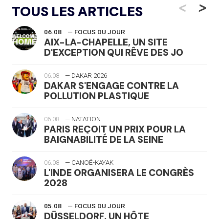
<
>
TOUS LES ARTICLES
06.08
— FOCUS DU JOUR
AIX-LA-CHAPELLE, UN SITE
D'EXCEPTION QUI RÊVE DES JO
06.08
— DAKAR 2026
DAKAR S'ENGAGE CONTRE LA
POLLUTION PLASTIQUE
06.08
— NATATION
PARIS REÇOIT UN PRIX POUR LA
BAIGNABILITÉ DE LA SEINE
06.08
— CANOË-KAYAK
L'INDE ORGANISERA LE CONGRÈS
2028
05.08
— FOCUS DU JOUR
DÜSSELDORF, UN HÔTE