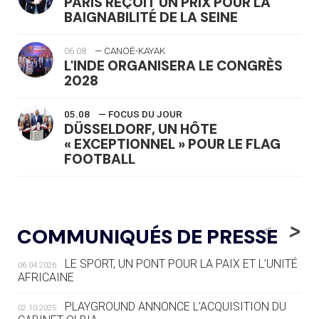
PARIS REÇOIT UN PRIX POUR LA
BAIGNABILITÉ DE LA SEINE
06.08
— CANOË-KAYAK
L'INDE ORGANISERA LE CONGRÈS
2028
05.08
— FOCUS DU JOUR
DÜSSELDORF, UN HÔTE
« EXCEPTIONNEL » POUR LE FLAG
FOOTBALL
05.08
— LUGE
LE RÊVE DE VOIR LA LUGE ALPINE
<
>
COMMUNIQUÉS DE PRESSE
AUX JO « N'EST PAS FINI »
LE SPORT, UN PONT POUR LA PAIX ET L’UNITÉ
06.04.2026
05.08
— TIR À L'ARC
AFRICAINE
DES MONDIAUX À BRISBANE SUR LA
ROUTE DES JO 2032
PLAYGROUND ANNONCE L’ACQUISITION DU
02.10.2025