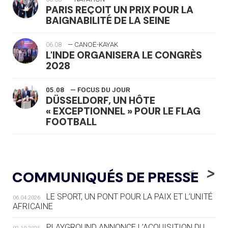
PARIS REÇOIT UN PRIX POUR LA
BAIGNABILITÉ DE LA SEINE
06.08
— CANOË-KAYAK
L'INDE ORGANISERA LE CONGRÈS
2028
05.08
— FOCUS DU JOUR
DÜSSELDORF, UN HÔTE
« EXCEPTIONNEL » POUR LE FLAG
FOOTBALL
05.08
— LUGE
LE RÊVE DE VOIR LA LUGE ALPINE
<
>
COMMUNIQUÉS DE PRESSE
AUX JO « N'EST PAS FINI »
LE SPORT, UN PONT POUR LA PAIX ET L’UNITÉ
06.04.2026
05.08
— TIR À L'ARC
AFRICAINE
DES MONDIAUX À BRISBANE SUR LA
ROUTE DES JO 2032
PLAYGROUND ANNONCE L’ACQUISITION DU