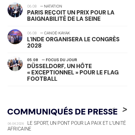
06.08
— NATATION
PARIS REÇOIT UN PRIX POUR LA
BAIGNABILITÉ DE LA SEINE
06.08
— CANOË-KAYAK
L'INDE ORGANISERA LE CONGRÈS
2028
05.08
— FOCUS DU JOUR
DÜSSELDORF, UN HÔTE
« EXCEPTIONNEL » POUR LE FLAG
FOOTBALL
05.08
— LUGE
LE RÊVE DE VOIR LA LUGE ALPINE
<
>
COMMUNIQUÉS DE PRESSE
AUX JO « N'EST PAS FINI »
LE SPORT, UN PONT POUR LA PAIX ET L’UNITÉ
06.04.2026
05.08
— TIR À L'ARC
AFRICAINE
DES MONDIAUX À BRISBANE SUR LA