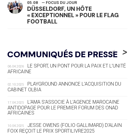
05.08
— FOCUS DU JOUR
DÜSSELDORF, UN HÔTE
« EXCEPTIONNEL » POUR LE FLAG
FOOTBALL
05.08
— LUGE
LE RÊVE DE VOIR LA LUGE ALPINE
<
>
COMMUNIQUÉS DE PRESSE
AUX JO « N'EST PAS FINI »
LE SPORT, UN PONT POUR LA PAIX ET L’UNITÉ
06.04.2026
05.08
— TIR À L'ARC
AFRICAINE
DES MONDIAUX À BRISBANE SUR LA
ROUTE DES JO 2032
PLAYGROUND ANNONCE L’ACQUISITION DU
02.10.2025
CABINET OLBIA
05.08
— ALPES FRANÇAISES 2030
LE VILLAGE OLYMPIQUE DES ARAVIS
L’AMA S’ASSOCIE À L’AGENCE MAROCAINE
17.04.2025
SE DESSINE
ANTIDOPAGE POUR LE PREMIER FORUM DES ONAD
AFRICAINES
04.08
— FOCUS DU JOUR
JESSE OWENS (FOLIO GALLIMARD) D’ALAIN
10.04.2025
LE COJOP A TROUVÉ SON VILLAGE
FOIX REÇOIT LE PRIX SPORTILIVRE2025
OLYMPIQUE LYONNAIS