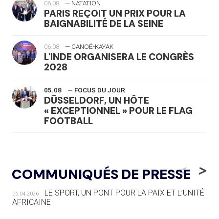
06.08
— NATATION
PARIS REÇOIT UN PRIX POUR LA
BAIGNABILITÉ DE LA SEINE
06.08
— CANOË-KAYAK
L'INDE ORGANISERA LE CONGRÈS
2028
05.08
— FOCUS DU JOUR
DÜSSELDORF, UN HÔTE
« EXCEPTIONNEL » POUR LE FLAG
FOOTBALL
05.08
— LUGE
LE RÊVE DE VOIR LA LUGE ALPINE
<
>
COMMUNIQUÉS DE PRESSE
AUX JO « N'EST PAS FINI »
LE SPORT, UN PONT POUR LA PAIX ET L’UNITÉ
06.04.2026
05.08
— TIR À L'ARC
AFRICAINE
DES MONDIAUX À BRISBANE SUR LA
ROUTE DES JO 2032