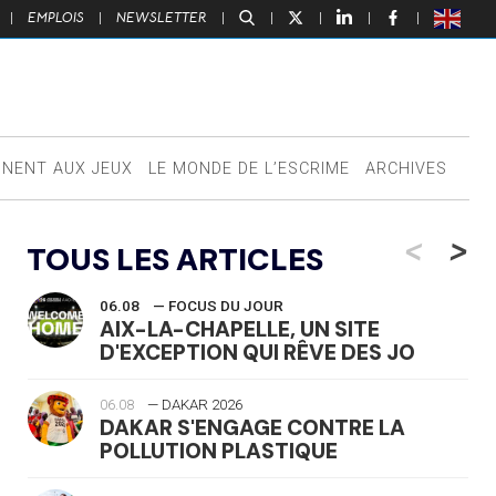
|
EMPLOIS
|
NEWSLETTER
|
|
|
|
|
NNENT AUX JEUX
LE MONDE DE L’ESCRIME
ARCHIVES
<
>
TOUS LES ARTICLES
06.08
— FOCUS DU JOUR
AIX-LA-CHAPELLE, UN SITE
D'EXCEPTION QUI RÊVE DES JO
06.08
— DAKAR 2026
DAKAR S'ENGAGE CONTRE LA
POLLUTION PLASTIQUE