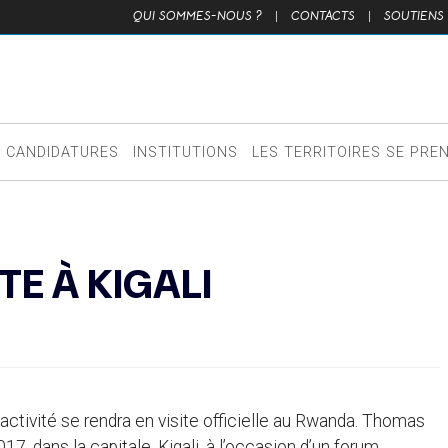
QUI SOMMES-NOUS ?
|
CONTACTS
|
SOUTIENS
CANDIDATURES
INSTITUTIONS
LES TERRITOIRES SE PRE
E À KIGALI
 activité se rendra en visite officielle au Rwanda. Thomas
7, dans la capitale, Kigali, à l’occasion d’un forum