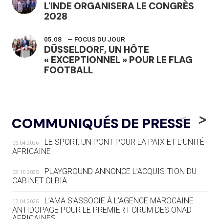
L'INDE ORGANISERA LE CONGRÈS
2028
05.08
— FOCUS DU JOUR
DÜSSELDORF, UN HÔTE
« EXCEPTIONNEL » POUR LE FLAG
FOOTBALL
05.08
— LUGE
LE RÊVE DE VOIR LA LUGE ALPINE
<
>
COMMUNIQUÉS DE PRESSE
AUX JO « N'EST PAS FINI »
LE SPORT, UN PONT POUR LA PAIX ET L’UNITÉ
06.04.2026
05.08
— TIR À L'ARC
AFRICAINE
DES MONDIAUX À BRISBANE SUR LA
ROUTE DES JO 2032
PLAYGROUND ANNONCE L’ACQUISITION DU
02.10.2025
CABINET OLBIA
05.08
— ALPES FRANÇAISES 2030
LE VILLAGE OLYMPIQUE DES ARAVIS
L’AMA S’ASSOCIE À L’AGENCE MAROCAINE
17.04.2025
SE DESSINE
ANTIDOPAGE POUR LE PREMIER FORUM DES ONAD
AFRICAINES