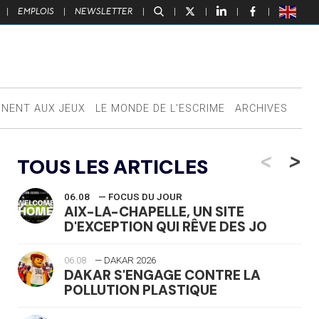
|
EMPLOIS
|
NEWSLETTER
|
|
|
|
|
NNENT AUX JEUX
LE MONDE DE L’ESCRIME
ARCHIVES
<
>
TOUS LES ARTICLES
06.08
— FOCUS DU JOUR
AIX-LA-CHAPELLE, UN SITE
D'EXCEPTION QUI RÊVE DES JO
06.08
— DAKAR 2026
DAKAR S'ENGAGE CONTRE LA
POLLUTION PLASTIQUE