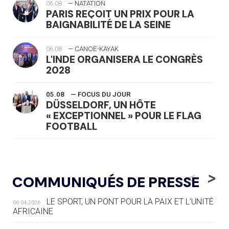
06.08
— NATATION
PARIS REÇOIT UN PRIX POUR LA
BAIGNABILITÉ DE LA SEINE
06.08
— CANOË-KAYAK
L'INDE ORGANISERA LE CONGRÈS
2028
05.08
— FOCUS DU JOUR
DÜSSELDORF, UN HÔTE
« EXCEPTIONNEL » POUR LE FLAG
FOOTBALL
05.08
— LUGE
LE RÊVE DE VOIR LA LUGE ALPINE
<
>
COMMUNIQUÉS DE PRESSE
AUX JO « N'EST PAS FINI »
LE SPORT, UN PONT POUR LA PAIX ET L’UNITÉ
06.04.2026
05.08
— TIR À L'ARC
AFRICAINE
DES MONDIAUX À BRISBANE SUR LA
ROUTE DES JO 2032