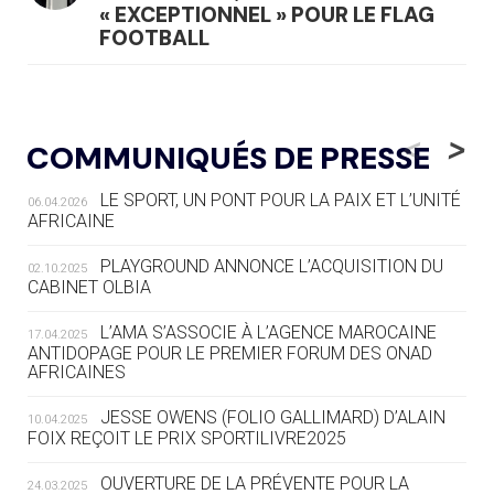
« EXCEPTIONNEL » POUR LE FLAG
FOOTBALL
05.08
— LUGE
LE RÊVE DE VOIR LA LUGE ALPINE
<
>
COMMUNIQUÉS DE PRESSE
AUX JO « N'EST PAS FINI »
LE SPORT, UN PONT POUR LA PAIX ET L’UNITÉ
06.04.2026
05.08
— TIR À L'ARC
AFRICAINE
DES MONDIAUX À BRISBANE SUR LA
ROUTE DES JO 2032
PLAYGROUND ANNONCE L’ACQUISITION DU
02.10.2025
CABINET OLBIA
05.08
— ALPES FRANÇAISES 2030
LE VILLAGE OLYMPIQUE DES ARAVIS
L’AMA S’ASSOCIE À L’AGENCE MAROCAINE
17.04.2025
SE DESSINE
ANTIDOPAGE POUR LE PREMIER FORUM DES ONAD
AFRICAINES
04.08
— FOCUS DU JOUR
JESSE OWENS (FOLIO GALLIMARD) D’ALAIN
10.04.2025
LE COJOP A TROUVÉ SON VILLAGE
FOIX REÇOIT LE PRIX SPORTILIVRE2025
OLYMPIQUE LYONNAIS
OUVERTURE DE LA PRÉVENTE POUR LA
24.03.2025