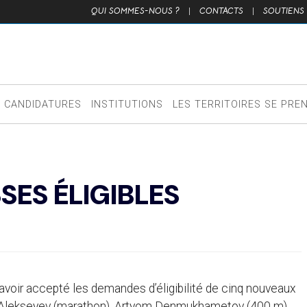
QUI SOMMES-NOUS ?
|
CONTACTS
|
SOUTIENS
CANDIDATURES
INSTITUTIONS
LES TERRITOIRES SE PRE
ES ÉLIGIBLES
avoir accepté les demandes d’éligibilité de cinq nouveaux
 Alekseyev (marathon), Artyom Denmukhametov (400 m),