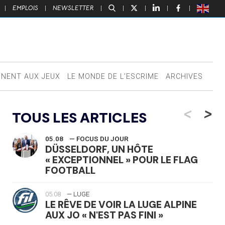
|
EMPLOIS
|
NEWSLETTER
|
|
|
|
|
NNENT AUX JEUX
LE MONDE DE L’ESCRIME
ARCHIVES
<
>
TOUS LES ARTICLES
05.08
— FOCUS DU JOUR
DÜSSELDORF, UN HÔTE
« EXCEPTIONNEL » POUR LE FLAG
FOOTBALL
05.08
— LUGE
LE RÊVE DE VOIR LA LUGE ALPINE
AUX JO « N'EST PAS FINI »