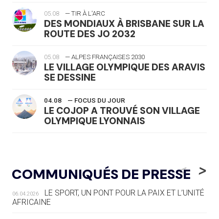
05.08
— TIR À L'ARC
DES MONDIAUX À BRISBANE SUR LA
ROUTE DES JO 2032
05.08
— ALPES FRANÇAISES 2030
LE VILLAGE OLYMPIQUE DES ARAVIS
SE DESSINE
04.08
— FOCUS DU JOUR
LE COJOP A TROUVÉ SON VILLAGE
OLYMPIQUE LYONNAIS
04.08
— ALLEMAGNE
« L'ALLEMAGNE PEUT DÉMONTRER
<
>
COMMUNIQUÉS DE PRESSE
COMMENT ORGANISER DES JO
RESPONSABLES »
LE SPORT, UN PONT POUR LA PAIX ET L’UNITÉ
06.04.2026
AFRICAINE
04.08
— ESCRIME
LA FIE LANCE LES GRANDES