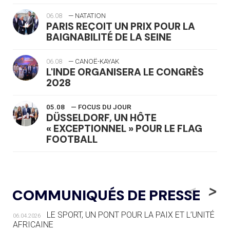
06.08
— NATATION
PARIS REÇOIT UN PRIX POUR LA
BAIGNABILITÉ DE LA SEINE
06.08
— CANOË-KAYAK
L'INDE ORGANISERA LE CONGRÈS
2028
05.08
— FOCUS DU JOUR
DÜSSELDORF, UN HÔTE
« EXCEPTIONNEL » POUR LE FLAG
FOOTBALL
05.08
— LUGE
LE RÊVE DE VOIR LA LUGE ALPINE
<
>
COMMUNIQUÉS DE PRESSE
AUX JO « N'EST PAS FINI »
LE SPORT, UN PONT POUR LA PAIX ET L’UNITÉ
06.04.2026
05.08
— TIR À L'ARC
AFRICAINE
DES MONDIAUX À BRISBANE SUR LA