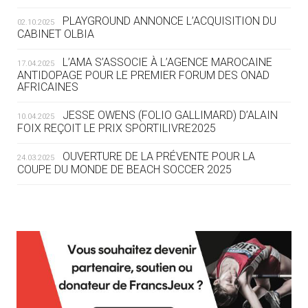
ROUTE DES JO 2032
PLAYGROUND ANNONCE L’ACQUISITION DU
02.10.2025
CABINET OLBIA
05.08
— ALPES FRANÇAISES 2030
LE VILLAGE OLYMPIQUE DES ARAVIS
L’AMA S’ASSOCIE À L’AGENCE MAROCAINE
17.04.2025
SE DESSINE
ANTIDOPAGE POUR LE PREMIER FORUM DES ONAD
AFRICAINES
04.08
— FOCUS DU JOUR
JESSE OWENS (FOLIO GALLIMARD) D’ALAIN
10.04.2025
LE COJOP A TROUVÉ SON VILLAGE
FOIX REÇOIT LE PRIX SPORTILIVRE2025
OLYMPIQUE LYONNAIS
OUVERTURE DE LA PRÉVENTE POUR LA
24.03.2025
COUPE DU MONDE DE BEACH SOCCER 2025
04.08
— ALLEMAGNE
« L'ALLEMAGNE PEUT DÉMONTRER
COMMENT ORGANISER DES JO
RESPONSABLES »
L’AMA FÉLICITE RICHARD POUND ET VALÉRIE
24.03.2025
FOURNEYRON, RÉCOMPENSÉS DE L’ORDRE OLYMPIQUE
L’AMA RECHERCHE DES HÔTES POUR LES
13.03.2025
04.08
— ESCRIME
RÉUNIONS DU CONSEIL DE FONDATION ET DU COMITÉ
LA FIE LANCE LES GRANDES
EXÉCUTIF
MANŒUVRES EN VUE DES JO
APPEL À CANDIDATURES DE L’AMA POUR LES
12.03.2025