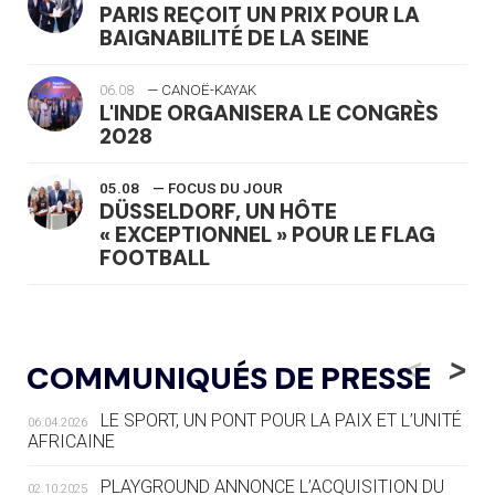
PARIS REÇOIT UN PRIX POUR LA
BAIGNABILITÉ DE LA SEINE
06.08
— CANOË-KAYAK
L'INDE ORGANISERA LE CONGRÈS
2028
05.08
— FOCUS DU JOUR
DÜSSELDORF, UN HÔTE
« EXCEPTIONNEL » POUR LE FLAG
FOOTBALL
05.08
— LUGE
LE RÊVE DE VOIR LA LUGE ALPINE
<
>
COMMUNIQUÉS DE PRESSE
AUX JO « N'EST PAS FINI »
LE SPORT, UN PONT POUR LA PAIX ET L’UNITÉ
06.04.2026
05.08
— TIR À L'ARC
AFRICAINE
DES MONDIAUX À BRISBANE SUR LA
ROUTE DES JO 2032
PLAYGROUND ANNONCE L’ACQUISITION DU
02.10.2025