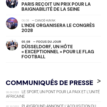
PARIS REÇOIT UN PRIX POUR LA
BAIGNABILITÉ DE LA SEINE
06.08
— CANOË-KAYAK
L'INDE ORGANISERA LE CONGRÈS
2028
05.08
— FOCUS DU JOUR
DÜSSELDORF, UN HÔTE
« EXCEPTIONNEL » POUR LE FLAG
FOOTBALL
05.08
— LUGE
LE RÊVE DE VOIR LA LUGE ALPINE
<
>
COMMUNIQUÉS DE PRESSE
AUX JO « N'EST PAS FINI »
LE SPORT, UN PONT POUR LA PAIX ET L’UNITÉ
06.04.2026
05.08
— TIR À L'ARC
AFRICAINE
DES MONDIAUX À BRISBANE SUR LA
ROUTE DES JO 2032
PLAYGROUND ANNONCE L’ACQUISITION DU
02.10.2025