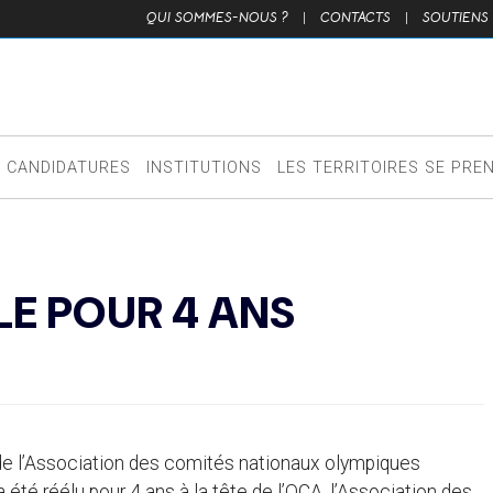
QUI SOMMES-NOUS ?
|
CONTACTS
|
SOUTIENS
CANDIDATURES
INSTITUTIONS
LES TERRITOIRES SE PRE
LE POUR 4 ANS
de l’Association des comités nationaux olympiques
a été réélu pour 4 ans à la tête de l’OCA, l’Association des