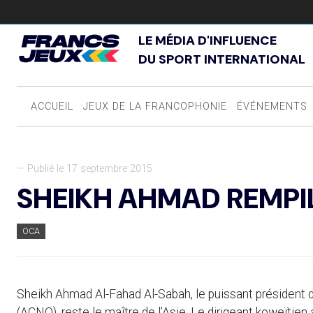
LE MÉDIA D'INFLUENCE
DU SPORT INTERNATIONAL
ACCUEIL
JEUX DE LA FRANCOPHONIE
ÉVÉNEMENTS
— Publié le 17 septembre 2015
SHEIKH AHMAD REMPI
OCA
Sheikh Ahmad Al-Fahad Al-Sabah, le puissant président 
(ACNO), reste le maître de l’Asie. Le dirigeant koweïtien 