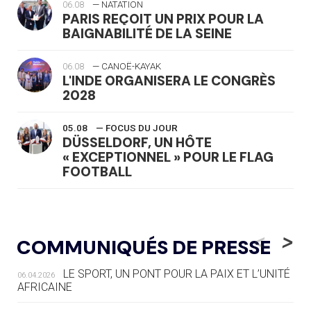
06.08
— NATATION
PARIS REÇOIT UN PRIX POUR LA
BAIGNABILITÉ DE LA SEINE
06.08
— CANOË-KAYAK
L'INDE ORGANISERA LE CONGRÈS
2028
05.08
— FOCUS DU JOUR
DÜSSELDORF, UN HÔTE
« EXCEPTIONNEL » POUR LE FLAG
FOOTBALL
05.08
— LUGE
LE RÊVE DE VOIR LA LUGE ALPINE
<
>
COMMUNIQUÉS DE PRESSE
AUX JO « N'EST PAS FINI »
LE SPORT, UN PONT POUR LA PAIX ET L’UNITÉ
06.04.2026
05.08
— TIR À L'ARC
AFRICAINE
DES MONDIAUX À BRISBANE SUR LA
ROUTE DES JO 2032