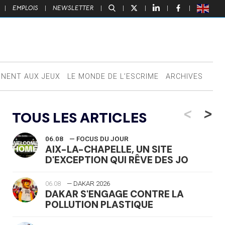
|
EMPLOIS
|
NEWSLETTER
|
|
|
|
|
NNENT AUX JEUX
LE MONDE DE L’ESCRIME
ARCHIVES
<
>
TOUS LES ARTICLES
06.08
— FOCUS DU JOUR
AIX-LA-CHAPELLE, UN SITE
D'EXCEPTION QUI RÊVE DES JO
06.08
— DAKAR 2026
DAKAR S'ENGAGE CONTRE LA
POLLUTION PLASTIQUE