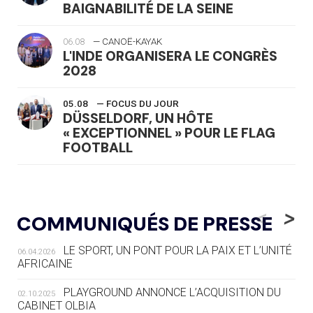
BAIGNABILITÉ DE LA SEINE
06.08
— CANOË-KAYAK
L'INDE ORGANISERA LE CONGRÈS
2028
05.08
— FOCUS DU JOUR
DÜSSELDORF, UN HÔTE
« EXCEPTIONNEL » POUR LE FLAG
FOOTBALL
05.08
— LUGE
LE RÊVE DE VOIR LA LUGE ALPINE
<
>
COMMUNIQUÉS DE PRESSE
AUX JO « N'EST PAS FINI »
LE SPORT, UN PONT POUR LA PAIX ET L’UNITÉ
06.04.2026
05.08
— TIR À L'ARC
AFRICAINE
DES MONDIAUX À BRISBANE SUR LA
ROUTE DES JO 2032
PLAYGROUND ANNONCE L’ACQUISITION DU
02.10.2025
CABINET OLBIA