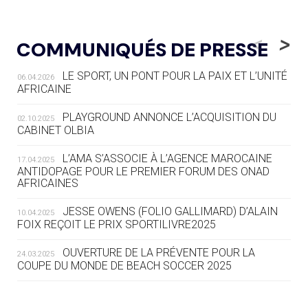
05.08
— LUGE
LE RÊVE DE VOIR LA LUGE ALPINE
<
>
COMMUNIQUÉS DE PRESSE
AUX JO « N'EST PAS FINI »
LE SPORT, UN PONT POUR LA PAIX ET L’UNITÉ
06.04.2026
05.08
— TIR À L'ARC
AFRICAINE
DES MONDIAUX À BRISBANE SUR LA
ROUTE DES JO 2032
PLAYGROUND ANNONCE L’ACQUISITION DU
02.10.2025
CABINET OLBIA
05.08
— ALPES FRANÇAISES 2030
LE VILLAGE OLYMPIQUE DES ARAVIS
L’AMA S’ASSOCIE À L’AGENCE MAROCAINE
17.04.2025
SE DESSINE
ANTIDOPAGE POUR LE PREMIER FORUM DES ONAD
AFRICAINES
04.08
— FOCUS DU JOUR
JESSE OWENS (FOLIO GALLIMARD) D’ALAIN
10.04.2025
LE COJOP A TROUVÉ SON VILLAGE
FOIX REÇOIT LE PRIX SPORTILIVRE2025
OLYMPIQUE LYONNAIS
OUVERTURE DE LA PRÉVENTE POUR LA
24.03.2025
COUPE DU MONDE DE BEACH SOCCER 2025
04.08
— ALLEMAGNE
« L'ALLEMAGNE PEUT DÉMONTRER
COMMENT ORGANISER DES JO
RESPONSABLES »
L’AMA FÉLICITE RICHARD POUND ET VALÉRIE
24.03.2025