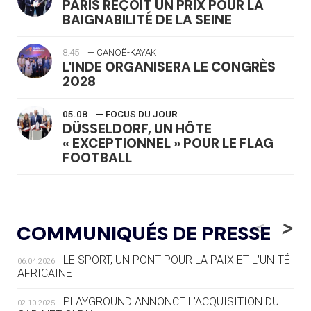
PARIS REÇOIT UN PRIX POUR LA
BAIGNABILITÉ DE LA SEINE
8:45
— CANOË-KAYAK
L'INDE ORGANISERA LE CONGRÈS
2028
05.08
— FOCUS DU JOUR
DÜSSELDORF, UN HÔTE
« EXCEPTIONNEL » POUR LE FLAG
FOOTBALL
05.08
— LUGE
LE RÊVE DE VOIR LA LUGE ALPINE
<
>
COMMUNIQUÉS DE PRESSE
AUX JO « N'EST PAS FINI »
LE SPORT, UN PONT POUR LA PAIX ET L’UNITÉ
06.04.2026
05.08
— TIR À L'ARC
AFRICAINE
DES MONDIAUX À BRISBANE SUR LA
ROUTE DES JO 2032
PLAYGROUND ANNONCE L’ACQUISITION DU
02.10.2025