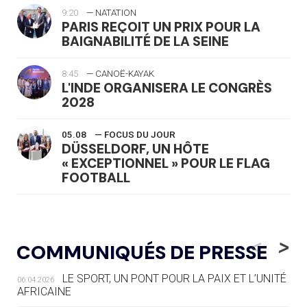
9:20
— NATATION
PARIS REÇOIT UN PRIX POUR LA
BAIGNABILITÉ DE LA SEINE
8:45
— CANOË-KAYAK
L'INDE ORGANISERA LE CONGRÈS
2028
05.08
— FOCUS DU JOUR
DÜSSELDORF, UN HÔTE
« EXCEPTIONNEL » POUR LE FLAG
FOOTBALL
05.08
— LUGE
LE RÊVE DE VOIR LA LUGE ALPINE
<
>
COMMUNIQUÉS DE PRESSE
AUX JO « N'EST PAS FINI »
LE SPORT, UN PONT POUR LA PAIX ET L’UNITÉ
06.04.2026
05.08
— TIR À L'ARC
AFRICAINE
DES MONDIAUX À BRISBANE SUR LA