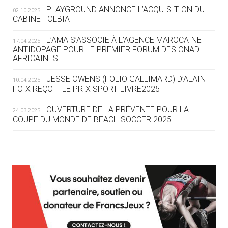
ROUTE DES JO 2032
PLAYGROUND ANNONCE L’ACQUISITION DU
02.10.2025
CABINET OLBIA
05.08
— ALPES FRANÇAISES 2030
LE VILLAGE OLYMPIQUE DES ARAVIS
L’AMA S’ASSOCIE À L’AGENCE MAROCAINE
17.04.2025
SE DESSINE
ANTIDOPAGE POUR LE PREMIER FORUM DES ONAD
AFRICAINES
04.08
— FOCUS DU JOUR
JESSE OWENS (FOLIO GALLIMARD) D’ALAIN
10.04.2025
LE COJOP A TROUVÉ SON VILLAGE
FOIX REÇOIT LE PRIX SPORTILIVRE2025
OLYMPIQUE LYONNAIS
OUVERTURE DE LA PRÉVENTE POUR LA
24.03.2025
COUPE DU MONDE DE BEACH SOCCER 2025
04.08
— ALLEMAGNE
« L'ALLEMAGNE PEUT DÉMONTRER
COMMENT ORGANISER DES JO
RESPONSABLES »
L’AMA FÉLICITE RICHARD POUND ET VALÉRIE
24.03.2025
FOURNEYRON, RÉCOMPENSÉS DE L’ORDRE OLYMPIQUE
L’AMA RECHERCHE DES HÔTES POUR LES
13.03.2025
04.08
— ESCRIME
RÉUNIONS DU CONSEIL DE FONDATION ET DU COMITÉ
LA FIE LANCE LES GRANDES
EXÉCUTIF
MANŒUVRES EN VUE DES JO
APPEL À CANDIDATURES DE L’AMA POUR LES
12.03.2025