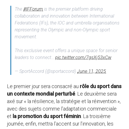
The
#IFForum
is the premier platform driving
collaboration and innovation between International
Federations (IFs), the IOC and umbrella organisations
representing the Olympic and non-Olympic sport
movement.
This exclusive event offers a unique space for senior
leaders to connect…
pic.twitter.com/7gsXj53xCw
— SportAccord (@sportaccord)
June 11, 2025
Le premier jour sera consacré au
rôle du sport dans
un contexte mondial perturbé
. Le deuxième sera
axé sur « la résilience, la stratégie et la réinvention »,
avec des sujets comme l’adaptation commerciale
et
la promotion du sport féminin
. La troisième
journée, enfin, mettra l’accent sur l’innovation, les