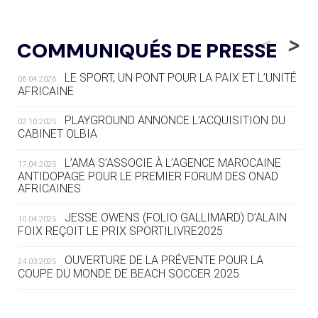
05.08
— LUGE
LE RÊVE DE VOIR LA LUGE ALPINE
<
>
COMMUNIQUÉS DE PRESSE
AUX JO « N'EST PAS FINI »
LE SPORT, UN PONT POUR LA PAIX ET L’UNITÉ
06.04.2026
05.08
— TIR À L'ARC
AFRICAINE
DES MONDIAUX À BRISBANE SUR LA
ROUTE DES JO 2032
PLAYGROUND ANNONCE L’ACQUISITION DU
02.10.2025
CABINET OLBIA
05.08
— ALPES FRANÇAISES 2030
LE VILLAGE OLYMPIQUE DES ARAVIS
L’AMA S’ASSOCIE À L’AGENCE MAROCAINE
17.04.2025
SE DESSINE
ANTIDOPAGE POUR LE PREMIER FORUM DES ONAD
AFRICAINES
04.08
— FOCUS DU JOUR
JESSE OWENS (FOLIO GALLIMARD) D’ALAIN
10.04.2025
LE COJOP A TROUVÉ SON VILLAGE
FOIX REÇOIT LE PRIX SPORTILIVRE2025
OLYMPIQUE LYONNAIS
OUVERTURE DE LA PRÉVENTE POUR LA
24.03.2025
COUPE DU MONDE DE BEACH SOCCER 2025
04.08
— ALLEMAGNE
« L'ALLEMAGNE PEUT DÉMONTRER
COMMENT ORGANISER DES JO
RESPONSABLES »
L’AMA FÉLICITE RICHARD POUND ET VALÉRIE
24.03.2025