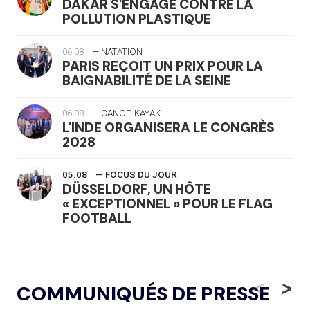
DAKAR S'ENGAGE CONTRE LA
POLLUTION PLASTIQUE
06.08
— NATATION
PARIS REÇOIT UN PRIX POUR LA
BAIGNABILITÉ DE LA SEINE
06.08
— CANOË-KAYAK
L'INDE ORGANISERA LE CONGRÈS
2028
05.08
— FOCUS DU JOUR
DÜSSELDORF, UN HÔTE
« EXCEPTIONNEL » POUR LE FLAG
FOOTBALL
05.08
— LUGE
LE RÊVE DE VOIR LA LUGE ALPINE
<
>
COMMUNIQUÉS DE PRESSE
AUX JO « N'EST PAS FINI »