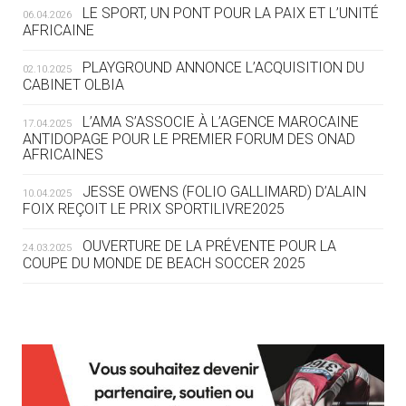
LE SPORT, UN PONT POUR LA PAIX ET L’UNITÉ
06.04.2026
05.08
— TIR À L'ARC
AFRICAINE
DES MONDIAUX À BRISBANE SUR LA
ROUTE DES JO 2032
PLAYGROUND ANNONCE L’ACQUISITION DU
02.10.2025
CABINET OLBIA
05.08
— ALPES FRANÇAISES 2030
LE VILLAGE OLYMPIQUE DES ARAVIS
L’AMA S’ASSOCIE À L’AGENCE MAROCAINE
17.04.2025
SE DESSINE
ANTIDOPAGE POUR LE PREMIER FORUM DES ONAD
AFRICAINES
04.08
— FOCUS DU JOUR
JESSE OWENS (FOLIO GALLIMARD) D’ALAIN
10.04.2025
LE COJOP A TROUVÉ SON VILLAGE
FOIX REÇOIT LE PRIX SPORTILIVRE2025
OLYMPIQUE LYONNAIS
OUVERTURE DE LA PRÉVENTE POUR LA
24.03.2025
COUPE DU MONDE DE BEACH SOCCER 2025
04.08
— ALLEMAGNE
« L'ALLEMAGNE PEUT DÉMONTRER
COMMENT ORGANISER DES JO
RESPONSABLES »
L’AMA FÉLICITE RICHARD POUND ET VALÉRIE
24.03.2025
FOURNEYRON, RÉCOMPENSÉS DE L’ORDRE OLYMPIQUE
L’AMA RECHERCHE DES HÔTES POUR LES
13.03.2025
04.08
— ESCRIME
RÉUNIONS DU CONSEIL DE FONDATION ET DU COMITÉ
LA FIE LANCE LES GRANDES
EXÉCUTIF