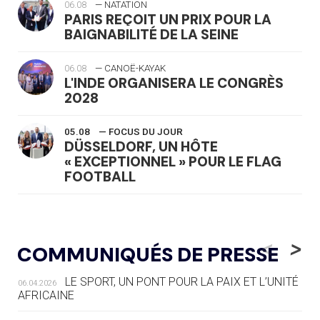
06.08
— NATATION
PARIS REÇOIT UN PRIX POUR LA
BAIGNABILITÉ DE LA SEINE
06.08
— CANOË-KAYAK
L'INDE ORGANISERA LE CONGRÈS
2028
05.08
— FOCUS DU JOUR
DÜSSELDORF, UN HÔTE
« EXCEPTIONNEL » POUR LE FLAG
FOOTBALL
05.08
— LUGE
LE RÊVE DE VOIR LA LUGE ALPINE
<
>
COMMUNIQUÉS DE PRESSE
AUX JO « N'EST PAS FINI »
LE SPORT, UN PONT POUR LA PAIX ET L’UNITÉ
06.04.2026
05.08
— TIR À L'ARC
AFRICAINE
DES MONDIAUX À BRISBANE SUR LA
ROUTE DES JO 2032