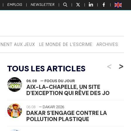
|
EMPLOIS
|
NEWSLETTER
|
|
|
|
|
NNENT AUX JEUX
LE MONDE DE L’ESCRIME
ARCHIVES
<
>
TOUS LES ARTICLES
06.08
— FOCUS DU JOUR
AIX-LA-CHAPELLE, UN SITE
D'EXCEPTION QUI RÊVE DES JO
06.08
— DAKAR 2026
DAKAR S'ENGAGE CONTRE LA
POLLUTION PLASTIQUE