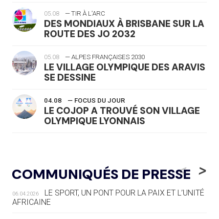
05.08
— TIR À L'ARC
DES MONDIAUX À BRISBANE SUR LA
ROUTE DES JO 2032
05.08
— ALPES FRANÇAISES 2030
LE VILLAGE OLYMPIQUE DES ARAVIS
SE DESSINE
04.08
— FOCUS DU JOUR
LE COJOP A TROUVÉ SON VILLAGE
OLYMPIQUE LYONNAIS
04.08
— ALLEMAGNE
« L'ALLEMAGNE PEUT DÉMONTRER
<
>
COMMUNIQUÉS DE PRESSE
COMMENT ORGANISER DES JO
RESPONSABLES »
LE SPORT, UN PONT POUR LA PAIX ET L’UNITÉ
06.04.2026
AFRICAINE
04.08
— ESCRIME
LA FIE LANCE LES GRANDES