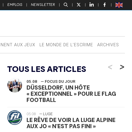
|
EMPLOIS
|
NEWSLETTER
|
|
|
|
|
NNENT AUX JEUX
LE MONDE DE L’ESCRIME
ARCHIVES
<
>
TOUS LES ARTICLES
05.08
— FOCUS DU JOUR
DÜSSELDORF, UN HÔTE
« EXCEPTIONNEL » POUR LE FLAG
FOOTBALL
05.08
— LUGE
LE RÊVE DE VOIR LA LUGE ALPINE
AUX JO « N'EST PAS FINI »