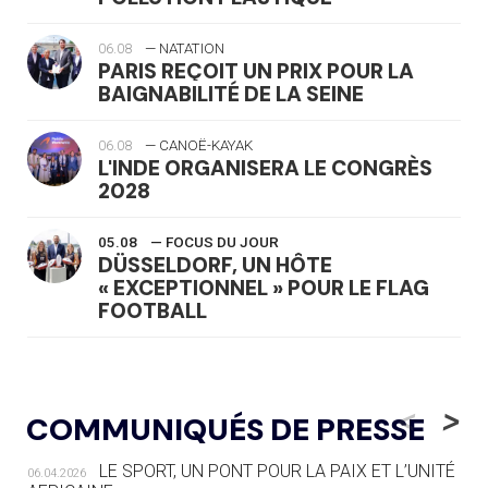
06.08
— NATATION
PARIS REÇOIT UN PRIX POUR LA
BAIGNABILITÉ DE LA SEINE
06.08
— CANOË-KAYAK
L'INDE ORGANISERA LE CONGRÈS
2028
05.08
— FOCUS DU JOUR
DÜSSELDORF, UN HÔTE
« EXCEPTIONNEL » POUR LE FLAG
FOOTBALL
05.08
— LUGE
LE RÊVE DE VOIR LA LUGE ALPINE
<
>
COMMUNIQUÉS DE PRESSE
AUX JO « N'EST PAS FINI »
LE SPORT, UN PONT POUR LA PAIX ET L’UNITÉ
06.04.2026
05.08
— TIR À L'ARC