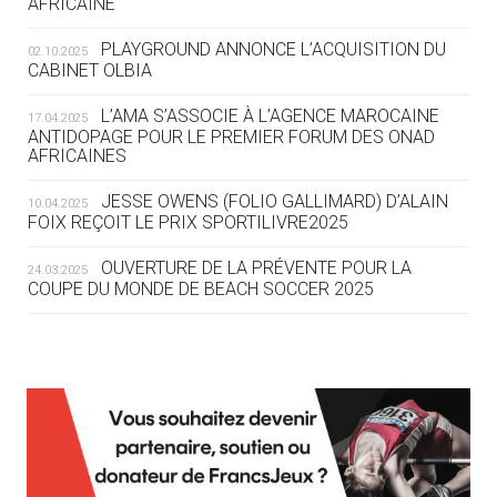
AFRICAINE
DES MONDIAUX À BRISBANE SUR LA
ROUTE DES JO 2032
PLAYGROUND ANNONCE L’ACQUISITION DU
02.10.2025
CABINET OLBIA
05.08
— ALPES FRANÇAISES 2030
LE VILLAGE OLYMPIQUE DES ARAVIS
L’AMA S’ASSOCIE À L’AGENCE MAROCAINE
17.04.2025
SE DESSINE
ANTIDOPAGE POUR LE PREMIER FORUM DES ONAD
AFRICAINES
04.08
— FOCUS DU JOUR
JESSE OWENS (FOLIO GALLIMARD) D’ALAIN
10.04.2025
LE COJOP A TROUVÉ SON VILLAGE
FOIX REÇOIT LE PRIX SPORTILIVRE2025
OLYMPIQUE LYONNAIS
OUVERTURE DE LA PRÉVENTE POUR LA
24.03.2025
COUPE DU MONDE DE BEACH SOCCER 2025
04.08
— ALLEMAGNE
« L'ALLEMAGNE PEUT DÉMONTRER
COMMENT ORGANISER DES JO
RESPONSABLES »
L’AMA FÉLICITE RICHARD POUND ET VALÉRIE
24.03.2025
FOURNEYRON, RÉCOMPENSÉS DE L’ORDRE OLYMPIQUE
L’AMA RECHERCHE DES HÔTES POUR LES
13.03.2025
04.08
— ESCRIME
RÉUNIONS DU CONSEIL DE FONDATION ET DU COMITÉ
LA FIE LANCE LES GRANDES
EXÉCUTIF
MANŒUVRES EN VUE DES JO