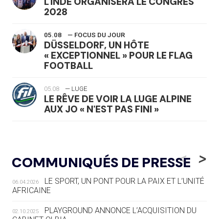
L'INDE ORGANISERA LE CONGRÈS
2028
05.08
— FOCUS DU JOUR
DÜSSELDORF, UN HÔTE
« EXCEPTIONNEL » POUR LE FLAG
FOOTBALL
05.08
— LUGE
LE RÊVE DE VOIR LA LUGE ALPINE
AUX JO « N'EST PAS FINI »
05.08
— TIR À L'ARC
DES MONDIAUX À BRISBANE SUR LA
<
>
COMMUNIQUÉS DE PRESSE
ROUTE DES JO 2032
LE SPORT, UN PONT POUR LA PAIX ET L’UNITÉ
06.04.2026
05.08
— ALPES FRANÇAISES 2030
AFRICAINE
LE VILLAGE OLYMPIQUE DES ARAVIS
SE DESSINE
PLAYGROUND ANNONCE L’ACQUISITION DU
02.10.2025