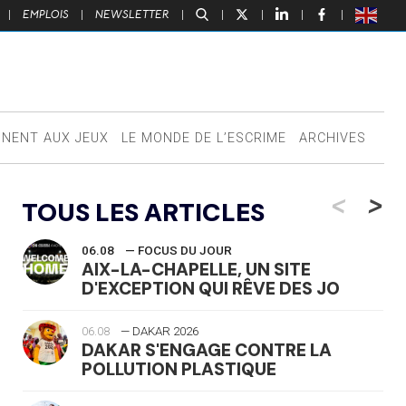
|
EMPLOIS
|
NEWSLETTER
|
|
|
|
|
NNENT AUX JEUX
LE MONDE DE L’ESCRIME
ARCHIVES
<
>
TOUS LES ARTICLES
06.08
— FOCUS DU JOUR
AIX-LA-CHAPELLE, UN SITE
D'EXCEPTION QUI RÊVE DES JO
06.08
— DAKAR 2026
DAKAR S'ENGAGE CONTRE LA
POLLUTION PLASTIQUE