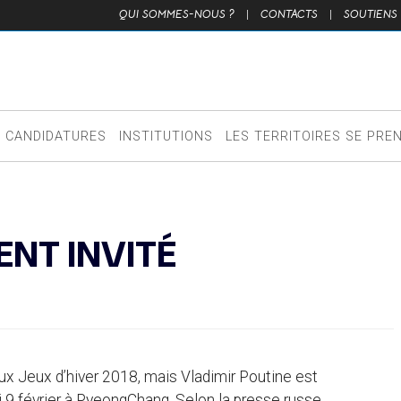
QUI SOMMES-NOUS ?
|
CONTACTS
|
SOUTIENS
CANDIDATURES
INSTITUTIONS
LES TERRITOIRES SE PRE
ENT INVITÉ
aux Jeux d’hiver 2018, mais Vladimir Poutine est
i 9 février à PyeongChang. Selon la presse russe,