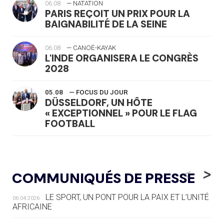
06.08
— NATATION
PARIS REÇOIT UN PRIX POUR LA
BAIGNABILITÉ DE LA SEINE
06.08
— CANOË-KAYAK
L'INDE ORGANISERA LE CONGRÈS
2028
05.08
— FOCUS DU JOUR
DÜSSELDORF, UN HÔTE
« EXCEPTIONNEL » POUR LE FLAG
FOOTBALL
05.08
— LUGE
LE RÊVE DE VOIR LA LUGE ALPINE
<
>
COMMUNIQUÉS DE PRESSE
AUX JO « N'EST PAS FINI »
LE SPORT, UN PONT POUR LA PAIX ET L’UNITÉ
06.04.2026
05.08
— TIR À L'ARC
AFRICAINE
DES MONDIAUX À BRISBANE SUR LA
ROUTE DES JO 2032