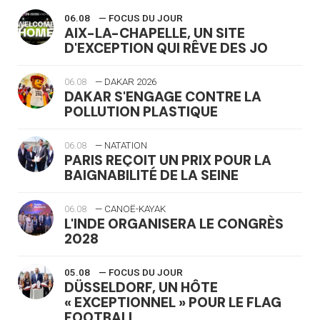
06.08
— FOCUS DU JOUR
AIX-LA-CHAPELLE, UN SITE
D'EXCEPTION QUI RÊVE DES JO
06.08
— DAKAR 2026
DAKAR S'ENGAGE CONTRE LA
POLLUTION PLASTIQUE
06.08
— NATATION
PARIS REÇOIT UN PRIX POUR LA
BAIGNABILITÉ DE LA SEINE
06.08
— CANOË-KAYAK
L'INDE ORGANISERA LE CONGRÈS
2028
05.08
— FOCUS DU JOUR
DÜSSELDORF, UN HÔTE
« EXCEPTIONNEL » POUR LE FLAG
FOOTBALL