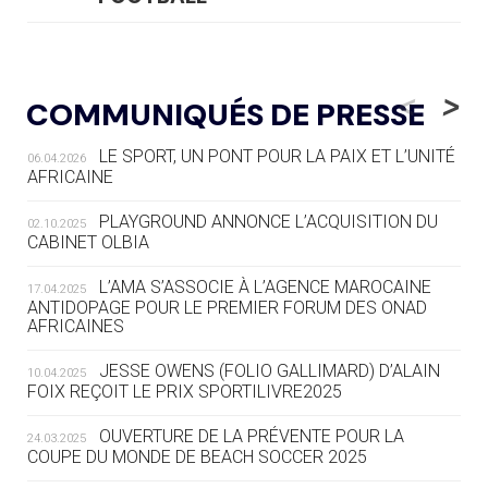
05.08
— LUGE
LE RÊVE DE VOIR LA LUGE ALPINE
<
>
COMMUNIQUÉS DE PRESSE
AUX JO « N'EST PAS FINI »
LE SPORT, UN PONT POUR LA PAIX ET L’UNITÉ
06.04.2026
05.08
— TIR À L'ARC
AFRICAINE
DES MONDIAUX À BRISBANE SUR LA
ROUTE DES JO 2032
PLAYGROUND ANNONCE L’ACQUISITION DU
02.10.2025
CABINET OLBIA
05.08
— ALPES FRANÇAISES 2030
LE VILLAGE OLYMPIQUE DES ARAVIS
L’AMA S’ASSOCIE À L’AGENCE MAROCAINE
17.04.2025
SE DESSINE
ANTIDOPAGE POUR LE PREMIER FORUM DES ONAD
AFRICAINES
04.08
— FOCUS DU JOUR
JESSE OWENS (FOLIO GALLIMARD) D’ALAIN
10.04.2025
LE COJOP A TROUVÉ SON VILLAGE
FOIX REÇOIT LE PRIX SPORTILIVRE2025
OLYMPIQUE LYONNAIS
OUVERTURE DE LA PRÉVENTE POUR LA
24.03.2025
COUPE DU MONDE DE BEACH SOCCER 2025
04.08
— ALLEMAGNE
« L'ALLEMAGNE PEUT DÉMONTRER