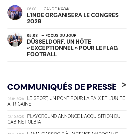
06.08
— CANOË-KAYAK
L'INDE ORGANISERA LE CONGRÈS
2028
05.08
— FOCUS DU JOUR
DÜSSELDORF, UN HÔTE
« EXCEPTIONNEL » POUR LE FLAG
FOOTBALL
05.08
— LUGE
LE RÊVE DE VOIR LA LUGE ALPINE
<
>
COMMUNIQUÉS DE PRESSE
AUX JO « N'EST PAS FINI »
LE SPORT, UN PONT POUR LA PAIX ET L’UNITÉ
06.04.2026
05.08
— TIR À L'ARC
AFRICAINE
DES MONDIAUX À BRISBANE SUR LA
ROUTE DES JO 2032
PLAYGROUND ANNONCE L’ACQUISITION DU
02.10.2025
CABINET OLBIA
05.08
— ALPES FRANÇAISES 2030
LE VILLAGE OLYMPIQUE DES ARAVIS