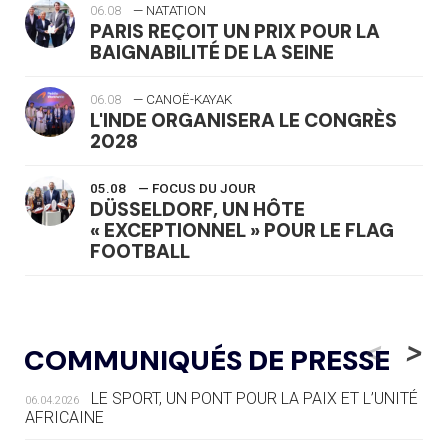
06.08
— NATATION
PARIS REÇOIT UN PRIX POUR LA
BAIGNABILITÉ DE LA SEINE
06.08
— CANOË-KAYAK
L'INDE ORGANISERA LE CONGRÈS
2028
05.08
— FOCUS DU JOUR
DÜSSELDORF, UN HÔTE
« EXCEPTIONNEL » POUR LE FLAG
FOOTBALL
05.08
— LUGE
LE RÊVE DE VOIR LA LUGE ALPINE
<
>
COMMUNIQUÉS DE PRESSE
AUX JO « N'EST PAS FINI »
LE SPORT, UN PONT POUR LA PAIX ET L’UNITÉ
06.04.2026
05.08
— TIR À L'ARC
AFRICAINE
DES MONDIAUX À BRISBANE SUR LA
ROUTE DES JO 2032