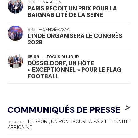
9:20
— NATATION
PARIS REÇOIT UN PRIX POUR LA
BAIGNABILITÉ DE LA SEINE
8:45
— CANOË-KAYAK
L'INDE ORGANISERA LE CONGRÈS
2028
05.08
— FOCUS DU JOUR
DÜSSELDORF, UN HÔTE
« EXCEPTIONNEL » POUR LE FLAG
FOOTBALL
05.08
— LUGE
LE RÊVE DE VOIR LA LUGE ALPINE
<
>
COMMUNIQUÉS DE PRESSE
AUX JO « N'EST PAS FINI »
LE SPORT, UN PONT POUR LA PAIX ET L’UNITÉ
06.04.2026
05.08
— TIR À L'ARC
AFRICAINE
DES MONDIAUX À BRISBANE SUR LA
ROUTE DES JO 2032