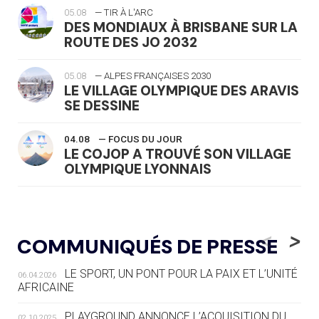
05.08
— TIR À L'ARC
DES MONDIAUX À BRISBANE SUR LA
ROUTE DES JO 2032
05.08
— ALPES FRANÇAISES 2030
LE VILLAGE OLYMPIQUE DES ARAVIS
SE DESSINE
04.08
— FOCUS DU JOUR
LE COJOP A TROUVÉ SON VILLAGE
OLYMPIQUE LYONNAIS
04.08
— ALLEMAGNE
« L'ALLEMAGNE PEUT DÉMONTRER
<
>
COMMUNIQUÉS DE PRESSE
COMMENT ORGANISER DES JO
RESPONSABLES »
LE SPORT, UN PONT POUR LA PAIX ET L’UNITÉ
06.04.2026
AFRICAINE
04.08
— ESCRIME
LA FIE LANCE LES GRANDES
PLAYGROUND ANNONCE L’ACQUISITION DU
02.10.2025