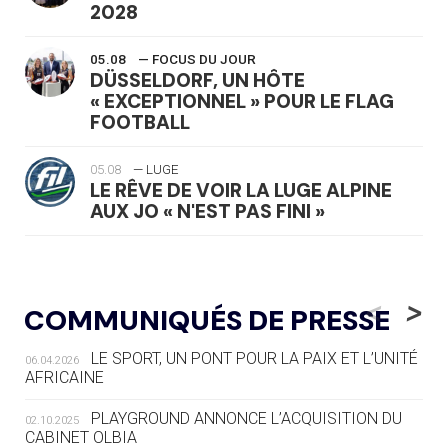
2028
05.08
— FOCUS DU JOUR
DÜSSELDORF, UN HÔTE
« EXCEPTIONNEL » POUR LE FLAG
FOOTBALL
05.08
— LUGE
LE RÊVE DE VOIR LA LUGE ALPINE
AUX JO « N'EST PAS FINI »
05.08
— TIR À L'ARC
DES MONDIAUX À BRISBANE SUR LA
<
>
COMMUNIQUÉS DE PRESSE
ROUTE DES JO 2032
LE SPORT, UN PONT POUR LA PAIX ET L’UNITÉ
06.04.2026
05.08
— ALPES FRANÇAISES 2030
AFRICAINE
LE VILLAGE OLYMPIQUE DES ARAVIS
SE DESSINE
PLAYGROUND ANNONCE L’ACQUISITION DU
02.10.2025
CABINET OLBIA