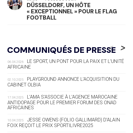
DÜSSELDORF, UN HÔTE
« EXCEPTIONNEL » POUR LE FLAG
FOOTBALL
05.08
— LUGE
LE RÊVE DE VOIR LA LUGE ALPINE
<
>
COMMUNIQUÉS DE PRESSE
AUX JO « N'EST PAS FINI »
LE SPORT, UN PONT POUR LA PAIX ET L’UNITÉ
06.04.2026
05.08
— TIR À L'ARC
AFRICAINE
DES MONDIAUX À BRISBANE SUR LA
ROUTE DES JO 2032
PLAYGROUND ANNONCE L’ACQUISITION DU
02.10.2025
CABINET OLBIA
05.08
— ALPES FRANÇAISES 2030
LE VILLAGE OLYMPIQUE DES ARAVIS
L’AMA S’ASSOCIE À L’AGENCE MAROCAINE
17.04.2025
SE DESSINE
ANTIDOPAGE POUR LE PREMIER FORUM DES ONAD
AFRICAINES
04.08
— FOCUS DU JOUR
JESSE OWENS (FOLIO GALLIMARD) D’ALAIN
10.04.2025
LE COJOP A TROUVÉ SON VILLAGE
FOIX REÇOIT LE PRIX SPORTILIVRE2025
OLYMPIQUE LYONNAIS