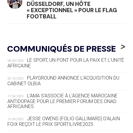
DÜSSELDORF, UN HÔTE
« EXCEPTIONNEL » POUR LE FLAG
FOOTBALL
05.08
— LUGE
LE RÊVE DE VOIR LA LUGE ALPINE
<
>
COMMUNIQUÉS DE PRESSE
AUX JO « N'EST PAS FINI »
LE SPORT, UN PONT POUR LA PAIX ET L’UNITÉ
06.04.2026
05.08
— TIR À L'ARC
AFRICAINE
DES MONDIAUX À BRISBANE SUR LA
ROUTE DES JO 2032
PLAYGROUND ANNONCE L’ACQUISITION DU
02.10.2025
CABINET OLBIA
05.08
— ALPES FRANÇAISES 2030
LE VILLAGE OLYMPIQUE DES ARAVIS
L’AMA S’ASSOCIE À L’AGENCE MAROCAINE
17.04.2025
SE DESSINE
ANTIDOPAGE POUR LE PREMIER FORUM DES ONAD
AFRICAINES
04.08
— FOCUS DU JOUR
JESSE OWENS (FOLIO GALLIMARD) D’ALAIN
10.04.2025
LE COJOP A TROUVÉ SON VILLAGE
FOIX REÇOIT LE PRIX SPORTILIVRE2025
OLYMPIQUE LYONNAIS