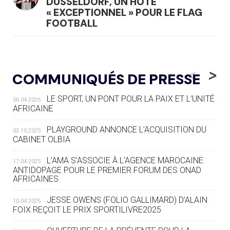
DÜSSELDORF, UN HÔTE
« EXCEPTIONNEL » POUR LE FLAG
FOOTBALL
05.08
— LUGE
LE RÊVE DE VOIR LA LUGE ALPINE
<
>
COMMUNIQUÉS DE PRESSE
AUX JO « N'EST PAS FINI »
LE SPORT, UN PONT POUR LA PAIX ET L’UNITÉ
06.04.2026
05.08
— TIR À L'ARC
AFRICAINE
DES MONDIAUX À BRISBANE SUR LA
ROUTE DES JO 2032
PLAYGROUND ANNONCE L’ACQUISITION DU
02.10.2025
CABINET OLBIA
05.08
— ALPES FRANÇAISES 2030
LE VILLAGE OLYMPIQUE DES ARAVIS
L’AMA S’ASSOCIE À L’AGENCE MAROCAINE
17.04.2025
SE DESSINE
ANTIDOPAGE POUR LE PREMIER FORUM DES ONAD
AFRICAINES
04.08
— FOCUS DU JOUR
JESSE OWENS (FOLIO GALLIMARD) D’ALAIN
10.04.2025
LE COJOP A TROUVÉ SON VILLAGE
FOIX REÇOIT LE PRIX SPORTILIVRE2025
OLYMPIQUE LYONNAIS