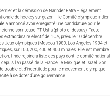
t dernier et la démission de Narinder Batra – également
ationale de hockey sur gazon – le Comité olympique indien
nale a annoncé avoir enregistré une candidature pour le
ancienne sprinteuse P.T. Usha (photo ci-dessus). Faute
ès extraordinaire électif de l’IOA, prévu le 10 décembre.
ns des Jeux olympiques (Moscou 1980, Los Angeles 1984 et
tiques, sur 100, 200, 400 et 400 m haies. Elle est membre
ion, l’Inde rejoindra liste des pays dont le comité national
depuis l’an passé de la France, le Mexique et Israël. Son
 de trouble et d’incertitude pour le mouvement olympique
acité à se doter d’une gouvernance.