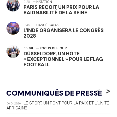
9:20
— NATATION
PARIS REÇOIT UN PRIX POUR LA
BAIGNABILITÉ DE LA SEINE
8:45
— CANOË-KAYAK
L'INDE ORGANISERA LE CONGRÈS
2028
05.08
— FOCUS DU JOUR
DÜSSELDORF, UN HÔTE
« EXCEPTIONNEL » POUR LE FLAG
FOOTBALL
05.08
— LUGE
LE RÊVE DE VOIR LA LUGE ALPINE
<
>
COMMUNIQUÉS DE PRESSE
AUX JO « N'EST PAS FINI »
LE SPORT, UN PONT POUR LA PAIX ET L’UNITÉ
06.04.2026
05.08
— TIR À L'ARC
AFRICAINE
DES MONDIAUX À BRISBANE SUR LA
ROUTE DES JO 2032