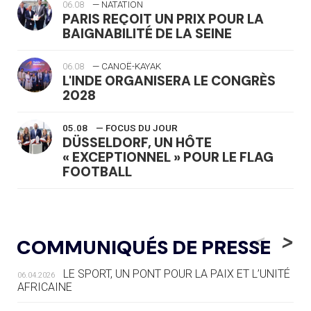
06.08
— NATATION
PARIS REÇOIT UN PRIX POUR LA
BAIGNABILITÉ DE LA SEINE
06.08
— CANOË-KAYAK
L'INDE ORGANISERA LE CONGRÈS
2028
05.08
— FOCUS DU JOUR
DÜSSELDORF, UN HÔTE
« EXCEPTIONNEL » POUR LE FLAG
FOOTBALL
05.08
— LUGE
LE RÊVE DE VOIR LA LUGE ALPINE
<
>
COMMUNIQUÉS DE PRESSE
AUX JO « N'EST PAS FINI »
LE SPORT, UN PONT POUR LA PAIX ET L’UNITÉ
06.04.2026
05.08
— TIR À L'ARC
AFRICAINE
DES MONDIAUX À BRISBANE SUR LA
ROUTE DES JO 2032