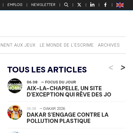
|
EMPLOIS
|
NEWSLETTER
|
|
|
|
|
NNENT AUX JEUX
LE MONDE DE L’ESCRIME
ARCHIVES
<
>
TOUS LES ARTICLES
06.08
— FOCUS DU JOUR
AIX-LA-CHAPELLE, UN SITE
D'EXCEPTION QUI RÊVE DES JO
06.08
— DAKAR 2026
DAKAR S'ENGAGE CONTRE LA
POLLUTION PLASTIQUE