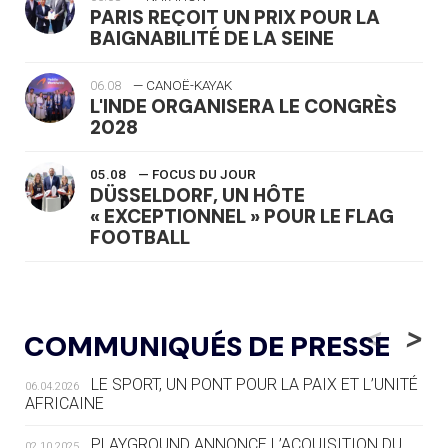
PARIS REÇOIT UN PRIX POUR LA
BAIGNABILITÉ DE LA SEINE
06.08
— CANOË-KAYAK
L'INDE ORGANISERA LE CONGRÈS
2028
05.08
— FOCUS DU JOUR
DÜSSELDORF, UN HÔTE
« EXCEPTIONNEL » POUR LE FLAG
FOOTBALL
05.08
— LUGE
LE RÊVE DE VOIR LA LUGE ALPINE
<
>
COMMUNIQUÉS DE PRESSE
AUX JO « N'EST PAS FINI »
LE SPORT, UN PONT POUR LA PAIX ET L’UNITÉ
06.04.2026
05.08
— TIR À L'ARC
AFRICAINE
DES MONDIAUX À BRISBANE SUR LA
ROUTE DES JO 2032
PLAYGROUND ANNONCE L’ACQUISITION DU
02.10.2025