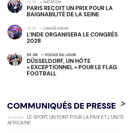
06.08
— NATATION
PARIS REÇOIT UN PRIX POUR LA
BAIGNABILITÉ DE LA SEINE
06.08
— CANOË-KAYAK
L'INDE ORGANISERA LE CONGRÈS
2028
05.08
— FOCUS DU JOUR
DÜSSELDORF, UN HÔTE
« EXCEPTIONNEL » POUR LE FLAG
FOOTBALL
05.08
— LUGE
LE RÊVE DE VOIR LA LUGE ALPINE
<
>
COMMUNIQUÉS DE PRESSE
AUX JO « N'EST PAS FINI »
LE SPORT, UN PONT POUR LA PAIX ET L’UNITÉ
06.04.2026
05.08
— TIR À L'ARC
AFRICAINE
DES MONDIAUX À BRISBANE SUR LA
ROUTE DES JO 2032