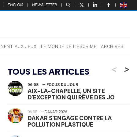
|
EMPLOIS
|
NEWSLETTER
|
|
|
|
|
NNENT AUX JEUX
LE MONDE DE L’ESCRIME
ARCHIVES
<
>
TOUS LES ARTICLES
06.08
— FOCUS DU JOUR
AIX-LA-CHAPELLE, UN SITE
D'EXCEPTION QUI RÊVE DES JO
06.08
— DAKAR 2026
DAKAR S'ENGAGE CONTRE LA
POLLUTION PLASTIQUE