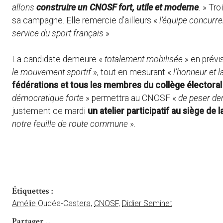
allons
construire un CNOSF fort, utile et moderne
.
» Tro
sa campagne. Elle remercie d’ailleurs «
l’équipe concurren
service du sport français
»
La candidate demeure «
totalement mobilisée
» en prévis
le mouvement sportif
», tout en mesurant «
l’honneur et l
fédérations et tous les membres du collège électoral
démocratique forte
» permettra au CNOSF «
de peser dem
justement ce mardi
un atelier participatif au siège de 
notre feuille de route commune
».
Étiquettes :
Amélie Oudéa-Castera
,
CNOSF
,
Didier Seminet
Partager ...