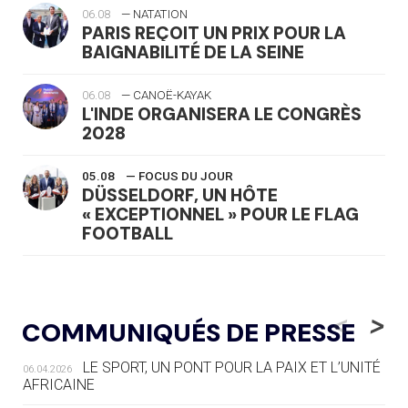
06.08
— NATATION
PARIS REÇOIT UN PRIX POUR LA
BAIGNABILITÉ DE LA SEINE
06.08
— CANOË-KAYAK
L'INDE ORGANISERA LE CONGRÈS
2028
05.08
— FOCUS DU JOUR
DÜSSELDORF, UN HÔTE
« EXCEPTIONNEL » POUR LE FLAG
FOOTBALL
05.08
— LUGE
LE RÊVE DE VOIR LA LUGE ALPINE
<
>
COMMUNIQUÉS DE PRESSE
AUX JO « N'EST PAS FINI »
LE SPORT, UN PONT POUR LA PAIX ET L’UNITÉ
06.04.2026
05.08
— TIR À L'ARC
AFRICAINE
DES MONDIAUX À BRISBANE SUR LA