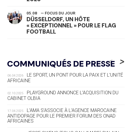
05.08
— FOCUS DU JOUR
DÜSSELDORF, UN HÔTE
« EXCEPTIONNEL » POUR LE FLAG
FOOTBALL
05.08
— LUGE
LE RÊVE DE VOIR LA LUGE ALPINE
<
>
COMMUNIQUÉS DE PRESSE
AUX JO « N'EST PAS FINI »
LE SPORT, UN PONT POUR LA PAIX ET L’UNITÉ
06.04.2026
05.08
— TIR À L'ARC
AFRICAINE
DES MONDIAUX À BRISBANE SUR LA
ROUTE DES JO 2032
PLAYGROUND ANNONCE L’ACQUISITION DU
02.10.2025
CABINET OLBIA
05.08
— ALPES FRANÇAISES 2030
LE VILLAGE OLYMPIQUE DES ARAVIS
L’AMA S’ASSOCIE À L’AGENCE MAROCAINE
17.04.2025
SE DESSINE
ANTIDOPAGE POUR LE PREMIER FORUM DES ONAD
AFRICAINES
04.08
— FOCUS DU JOUR