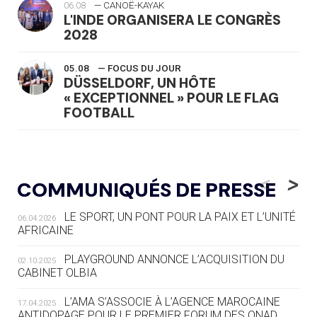
06.08
— CANOË-KAYAK
L'INDE ORGANISERA LE CONGRÈS
2028
05.08
— FOCUS DU JOUR
DÜSSELDORF, UN HÔTE
« EXCEPTIONNEL » POUR LE FLAG
FOOTBALL
05.08
— LUGE
LE RÊVE DE VOIR LA LUGE ALPINE
<
>
COMMUNIQUÉS DE PRESSE
AUX JO « N'EST PAS FINI »
LE SPORT, UN PONT POUR LA PAIX ET L’UNITÉ
06.04.2026
05.08
— TIR À L'ARC
AFRICAINE
DES MONDIAUX À BRISBANE SUR LA
ROUTE DES JO 2032
PLAYGROUND ANNONCE L’ACQUISITION DU
02.10.2025
CABINET OLBIA
05.08
— ALPES FRANÇAISES 2030
LE VILLAGE OLYMPIQUE DES ARAVIS
L’AMA S’ASSOCIE À L’AGENCE MAROCAINE
17.04.2025
SE DESSINE
ANTIDOPAGE POUR LE PREMIER FORUM DES ONAD