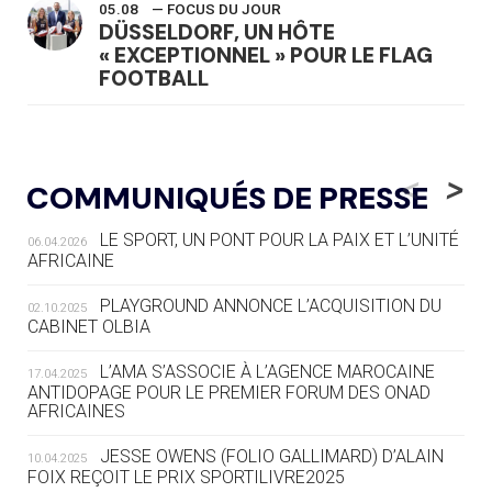
05.08
— FOCUS DU JOUR
DÜSSELDORF, UN HÔTE
« EXCEPTIONNEL » POUR LE FLAG
FOOTBALL
05.08
— LUGE
LE RÊVE DE VOIR LA LUGE ALPINE
<
>
COMMUNIQUÉS DE PRESSE
AUX JO « N'EST PAS FINI »
LE SPORT, UN PONT POUR LA PAIX ET L’UNITÉ
06.04.2026
05.08
— TIR À L'ARC
AFRICAINE
DES MONDIAUX À BRISBANE SUR LA
ROUTE DES JO 2032
PLAYGROUND ANNONCE L’ACQUISITION DU
02.10.2025
CABINET OLBIA
05.08
— ALPES FRANÇAISES 2030
LE VILLAGE OLYMPIQUE DES ARAVIS
L’AMA S’ASSOCIE À L’AGENCE MAROCAINE
17.04.2025
SE DESSINE
ANTIDOPAGE POUR LE PREMIER FORUM DES ONAD
AFRICAINES
04.08
— FOCUS DU JOUR
JESSE OWENS (FOLIO GALLIMARD) D’ALAIN
10.04.2025
LE COJOP A TROUVÉ SON VILLAGE
FOIX REÇOIT LE PRIX SPORTILIVRE2025
OLYMPIQUE LYONNAIS