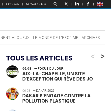
|
EMPLOIS
|
NEWSLETTER
|
|
|
|
|
NNENT AUX JEUX
LE MONDE DE L’ESCRIME
ARCHIVES
<
>
TOUS LES ARTICLES
06.08
— FOCUS DU JOUR
AIX-LA-CHAPELLE, UN SITE
D'EXCEPTION QUI RÊVE DES JO
06.08
— DAKAR 2026
DAKAR S'ENGAGE CONTRE LA
POLLUTION PLASTIQUE