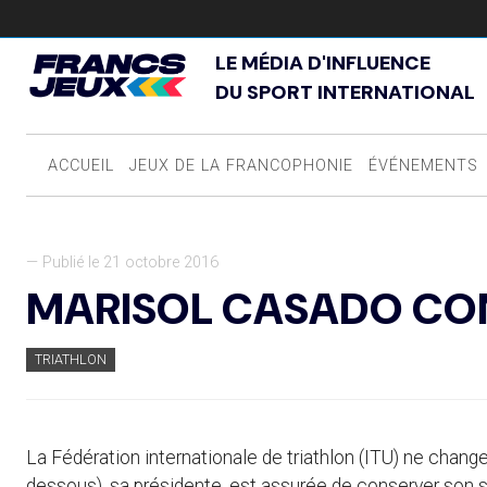
LE MÉDIA D'INFLUENCE
DU SPORT INTERNATIONAL
ACCUEIL
JEUX DE LA FRANCOPHONIE
ÉVÉNEMENTS
— Publié le 21 octobre 2016
MARISOL CASADO CON
TRIATHLON
La Fédération internationale de triathlon (ITU) ne chan
dessous), sa présidente, est assurée de conserver son s