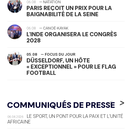
06.08
— NATATION
PARIS REÇOIT UN PRIX POUR LA
BAIGNABILITÉ DE LA SEINE
06.08
— CANOË-KAYAK
L'INDE ORGANISERA LE CONGRÈS
2028
05.08
— FOCUS DU JOUR
DÜSSELDORF, UN HÔTE
« EXCEPTIONNEL » POUR LE FLAG
FOOTBALL
05.08
— LUGE
LE RÊVE DE VOIR LA LUGE ALPINE
<
>
COMMUNIQUÉS DE PRESSE
AUX JO « N'EST PAS FINI »
LE SPORT, UN PONT POUR LA PAIX ET L’UNITÉ
06.04.2026
05.08
— TIR À L'ARC
AFRICAINE
DES MONDIAUX À BRISBANE SUR LA
ROUTE DES JO 2032