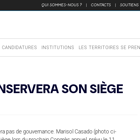
QUI SOMMES-NOUS ?
|
CONTACTS
|
SOUTIENS
CANDIDATURES
INSTITUTIONS
LES TERRITOIRES SE PRE
SERVERA SON SIÈGE
gera pas de gouvernance. Marisol Casado (photo ci-
iège lors du prochain Congrès annuel, prévu le 11